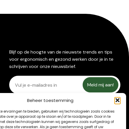
Blijf op de hoogte van de nieuwste trends en tips
voor ergonomisch en gezond werken door je in te
schrijven voor onze nieuwsbrief.
Beheer toestemming
e ervaringen te bieden, gebruiken wij technologieën zoals cookies
ie over je apparaat op te slaan en/of te raadplegen. Door in te
t deze technologieën kunnen wij gegevens zoals surfgedrag of
 op deze site verwerken. Als je geen toestemming geeft of uw