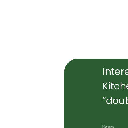
Inter
Kitch
”doub