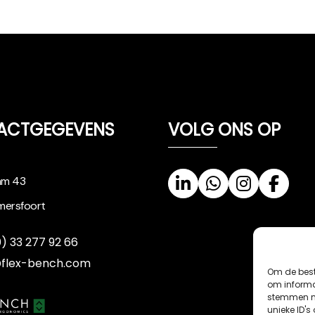
ACTGEGEVENS
VOLG ONS OP
am 43
mersfoort
0) 33 277 92 66
@flex-bench.com
Om de best
om informat
stemmen me
unieke ID's