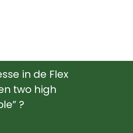
esse in de Flex
en two high
le” ?