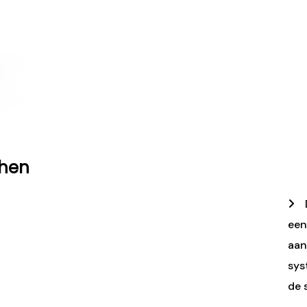
chen
een
aan
sys
de 