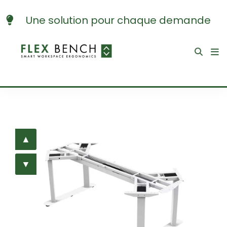
Expédition quotidienne
▲
▼