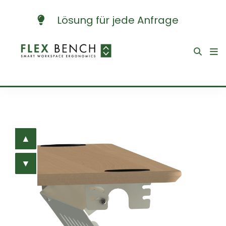
Lösung für jede Anfrage
▲
▲
▲
▲
▲
▼
▼
▼
▼
▼