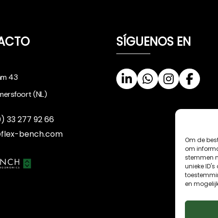
ACTO
SÍGUENOS EN
am 43
ersfoort (NL)
0) 33 277 92 66
@flex-bench.com
Om de best
om informat
stemmen me
unieke ID's
toestemmin
en mogelij