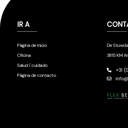
IR A
CONT
Página de inicio
De Stuwd
Oficina
3815 KM Am
Salud / cuidado
+31 (
Página de contacto
info