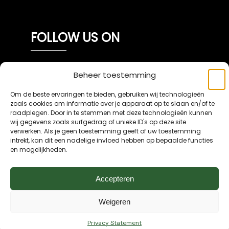
FOLLOW US ON
Beheer toestemming
Stay informed about the latest trends and tips
Om de beste ervaringen te bieden, gebruiken wij technologieën
zoals cookies om informatie over je apparaat op te slaan en/of te
for ergonomic and healthy working by
raadplegen. Door in te stemmen met deze technologieën kunnen
subscribing to our newsletter.
wij gegevens zoals surfgedrag of unieke ID's op deze site
verwerken. Als je geen toestemming geeft of uw toestemming
intrekt, kan dit een nadelige invloed hebben op bepaalde functies
en mogelijkheden.
Accepteren
Weigeren
Privacy Policy
Disclaimer
Privacy Statement
2026
.
buro_deBom